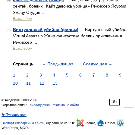
69
хентай, боевик «Кайт девочка убийца» Режиссёр Ясуоми
Умэцу Студия …
Википедия
Виртуальный убийца (фильм)
— Виртуальный убийца
70
Virtual Assassin Жанр фантастика боевик приключения
Режиссёр …
Википедия
Страницы
←
Предыдущая
Следующая
→
1
2
3
4
5
6
7
8
9
10
11
12
13
© Академик, 2000-2026
18+
Обратная связь:
Техподдержка
,
Реклама на сайте
👣 Путешествия
Экспорт словарей на сайты
, сделанные на PHP,
Joomla,
Drupal,
WordPress, MODx.