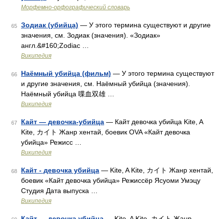
Морфемно-орфографический словарь
Зодиак (убийца)
— У этого термина существуют и другие
65
значения, см. Зодиак (значения). «Зодиак»
англ.&#160;Zodiac …
Википедия
Наёмный убийца (фильм)
— У этого термина существуют
66
и другие значения, см. Наёмный убийца (значения).
Наёмный убийца 喋血双雄 …
Википедия
Кайт — девочка-убийца
— Кайт девочка убийца Kite, A
67
Kite, カイト Жанр хентай, боевик OVA «Кайт девочка
убийца» Режисс …
Википедия
Кайт - девочка убийца
— Kite, A Kite, カイト Жанр хентай,
68
боевик «Кайт девочка убийца» Режиссёр Ясуоми Умэцу
Студия Дата выпуска …
Википедия
Кайт — девочка убийца
— Kite, A Kite, カイト Жанр