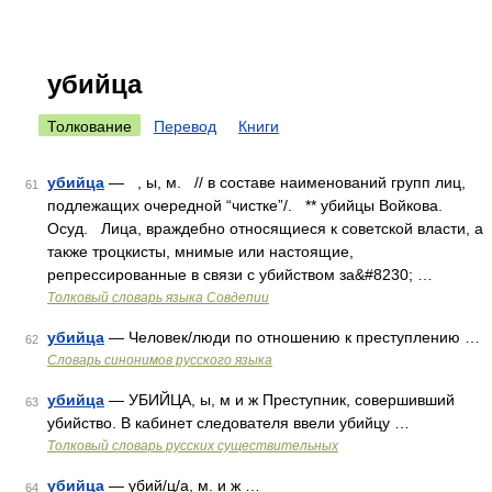
убийца
Толкование
Перевод
Книги
убийца
— , ы, м. // в составе наименований групп лиц,
61
подлежащих очередной “чистке”/. ** убийцы Войкова.
Осуд. Лица, враждебно относящиеся к советской власти, а
также троцкисты, мнимые или настоящие,
репрессированные в связи с убийством за&#8230; …
Толковый словарь языка Совдепии
убийца
— Человек/люди по отношению к преступлению …
62
Словарь синонимов русского языка
убийца
— УБИЙЦА, ы, м и ж Преступник, совершивший
63
убийство. В кабинет следователя ввели убийцу …
Толковый словарь русских существительных
убийца
— убий/ц/а, м. и ж …
64